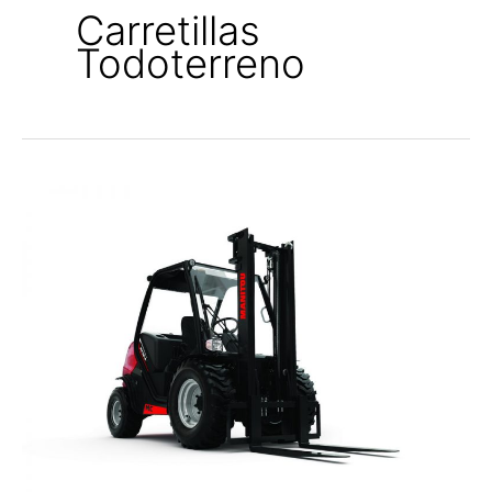
Carretillas
Todoterreno
CARRETILLA
TODOTERRENO
DIÉSEL
MANITOU
MC
25-
4