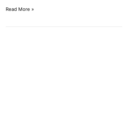
Read More »
CARRETILLA
TODOTERRENO
DIÉSEL
MANITOU
MC
18-
4