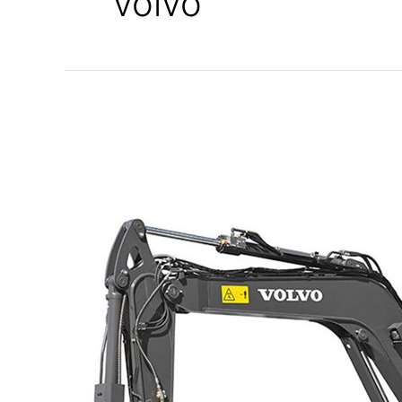
volvo
MINI
EXCAVADORA
HIDRÁULICA
DE
CADENAS
VOLVO
ECR88D