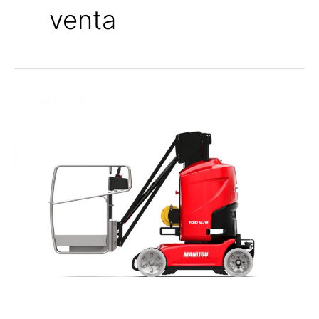
venta
PLATAFORMA
ELEVADORA
ELÉCTRICA
MANITOU
100
VJR
USADA