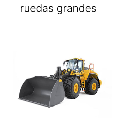
ruedas grandes
PALA
CARGADORA
VOLVO
L180H