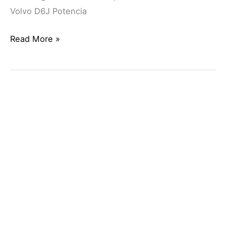
Volvo D6J Potencia
Read More »
PALA
CARGADORA
VOLVO
L70H