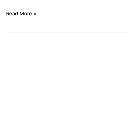
Read More »
PALA
CARGADORA
VOLVO
L90H