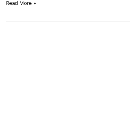
Read More »
PALA
CARGADORA
VOLVO
L110H