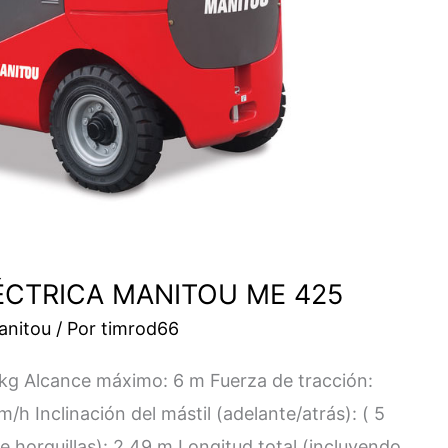
ÉCTRICA MANITOU ME 425
anitou
/ Por
timrod66
kg Alcance máximo: 6 m Fuerza de tracción:
h Inclinación del mástil (adelante/atrás): ( 5
e horquillas): 2.49 m Longitud total (incluyendo