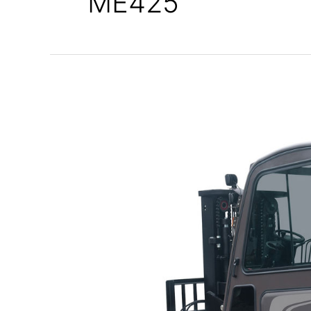
ME425
CARRETILLA
INDUSTRIAL
ELÉCTRICA
MANITOU
ME
425